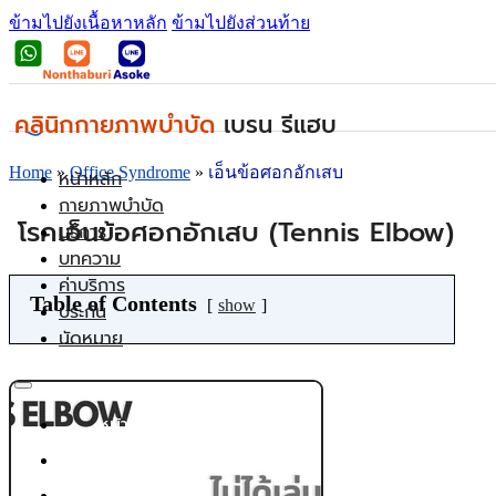
ข้ามไปยังเนื้อหาหลัก
ข้ามไปยังส่วนท้าย
คลินิกกายภาพบำบัด
เบรน รีแฮบ
Home
»
Office Syndrome
»
เอ็นข้อศอกอักเสบ
หน้าหลัก
กายภาพบำบัด
โรคเอ็นข้อศอกอักเสบ (Tennis Elbow)
บริการ
บทความ
ค่าบริการ
Table of Contents
show
ประกัน
นัดหมาย
หน้าหลัก
กายภาพบำบัด