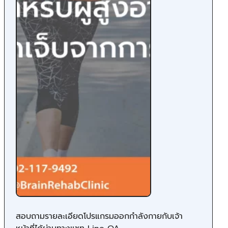
สอบถามรายละเอียดโปรแกรมออกกำลังกายกับเจ้า