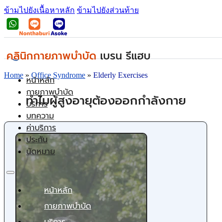
ข้ามไปยังเนื้อหาหลัก
ข้ามไปยังส่วนท้าย
คลินิกกายภาพบำบัด
เบรน รีแฮบ
Home
»
Office Syndrome
»
Elderly Exercises
หน้าหลัก
กายภาพบำบัด
ทำไมผู้สูงอายุต้องออกกำลังกาย
บริการ
บทความ
ค่าบริการ
ประกัน
นัดหมาย
หน้าหลัก
กายภาพบำบัด