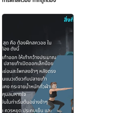
การ​​ฝึกสควอช ท่าที่ถูกต้อง