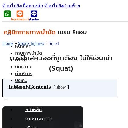
ข้ามไปยังเนื้อหาหลัก
ข้ามไปยังส่วนท้าย
คลินิกกายภาพบำบัด
เบรน รีแฮบ
Home
»
Sports Injuries
»
Squat
หน้าหลัก
กายภาพบำบัด
การฝึกสควอชที่ถูกต้อง ไม่ให้เจ็บเข่า
บริการ
(Squat)
บทความ
ค่าบริการ
ประกัน
Table of Contents
นัดหมาย
show
หน้าหลัก
กายภาพบำบัด