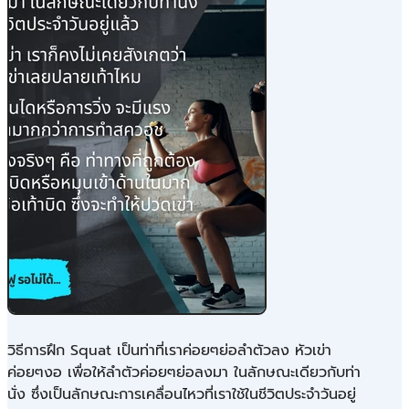
วิธีการฝึก Squat เป็นท่าที่เราค่อยๆย่อลำตัวลง หัวเข่า
ค่อยๆงอ เพื่อให้ลำตัวค่อยๆย่อลงมา ในลักษณะเดียวกับท่า
นั่ง ซึ่งเป็นลักษณะการเคลื่อนไหวที่เราใช้ในชีวิตประจำวันอยู่